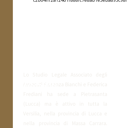
Lo Studio
Lo Studio Legale Associato degli
Legale
Avvocati Fiorenza Bianchi e Federica
Frediani ha sede a Pietrasanta
(Lucca) ma è attivo in tutta la
Versilia, nella provincia di Lucca e
nella provincia di Massa Carrara.